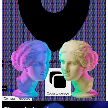
Rua da Passagem, 19 - Botafogo, Rio de Janeiro - RJ, 22290-030,
Brazil
Ir de Uber
Abrir Maps
Copiar
Endereço
Comprar Ingressos