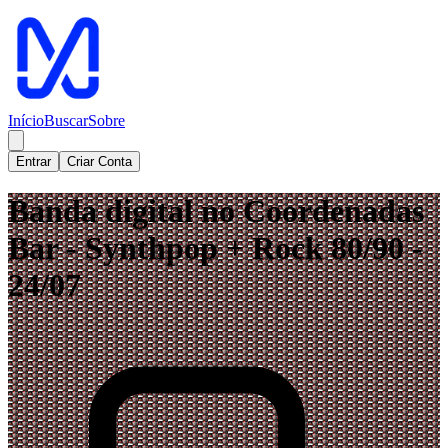
Início
Buscar
Sobre
Entrar
Criar Conta
Banda digital no Coordenadas
Bar - Synthpop + Rock 80/90 -
24/07