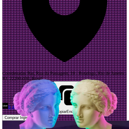
Coordenadas Bar, Rua da Passagem, 19 - Botafogo, Rio de Janeiro -
RJ, 22290-030, Brasil
Ir de Uber
Abrir Maps
Copiar
Endereço
Comprar Ingressos