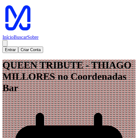
Início
Buscar
Sobre
Entrar
Criar Conta
QUEEN TRIBUTE - THIAGO
MILLORES no Coordenadas
Bar