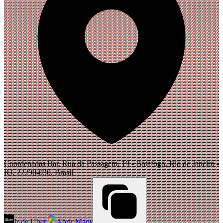
Coordenadas Bar, Rua da Passagem, 19 - Botafogo, Rio de Janeiro -
RJ, 22290-030, Brasil
Ir de Uber
Abrir Maps