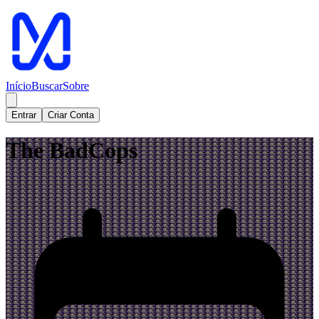
Início
Buscar
Sobre
Entrar
Criar Conta
The BadCops