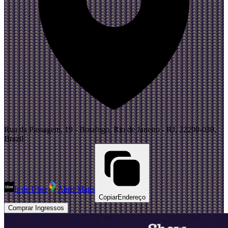
Rua da Passagem, 19 - Botafogo, Rio de Janeiro - RJ, 22290-030,
Brazil
Ir de Uber
Abrir Maps
Copiar
Endereço
Comprar Ingressos