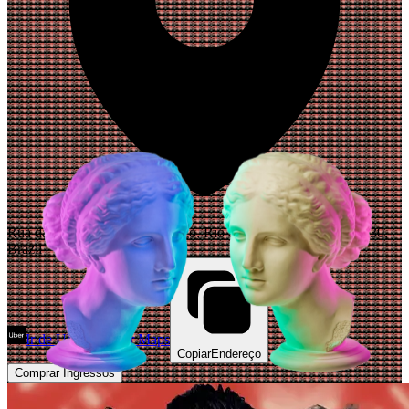
Rua da Passagem, 19 - Botafogo, Rio de Janeiro - RJ, 22290-030,
Brazil
Ir de Uber
Abrir Maps
Copiar
Endereço
Comprar Ingressos