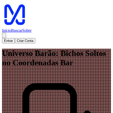
Início
Buscar
Sobre
Entrar
Criar Conta
Universo Barão: Bichos Soltos
no Coordenadas Bar