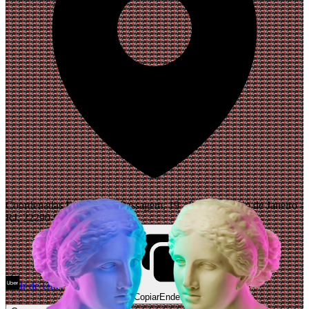
Coordenadas Bar, Rua da Passagem, 19 - Botafogo, Rio de Janeiro -
RJ, 22290-030, Brasil
Ir de Uber
Abrir Maps
Copiar
Endereço