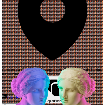
Coordenadas Bar, Rua da Passagem, 19 - Botafogo, Rio de Janeiro -
RJ, 22290-030, Brasil
Ir de Uber
Abrir Maps
Copiar
Endereço