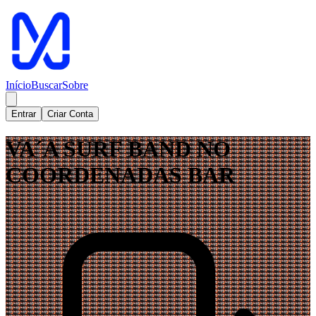
Início
Buscar
Sobre
Entrar
Criar Conta
VA´A SURF BAND NO
COORDENADAS BAR