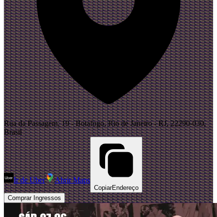
Rua da Passagem, 19 - Botafogo, Rio de Janeiro - RJ, 22290-030,
Brasil
Ir de Uber
Abrir Maps
Copiar
Endereço
Comprar Ingressos