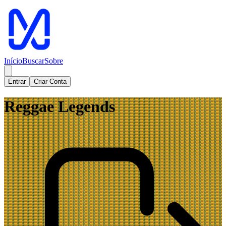
Início
Buscar
Sobre
Entrar
Criar Conta
Reggae Legends