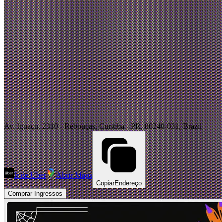
Av. Iguaçu, 2310 - Rebouças, Curitiba - PR, 80240-031, Brazil
Ir de Uber
Abrir Maps
Copiar
Endereço
Comprar Ingressos