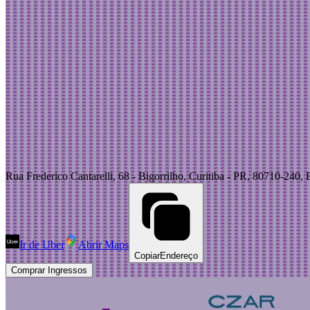
Rua Frederico Cantarelli, 68 - Bigorrilho, Curitiba - PR, 80710-240, B
Ir de Uber
Abrir Maps
Copiar
Endereço
Comprar Ingressos