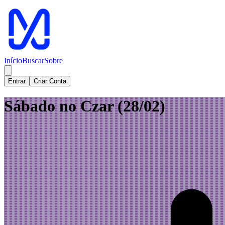
Início
Buscar
Sobre
Entrar
Criar Conta
Sábado no Czar (28/02)