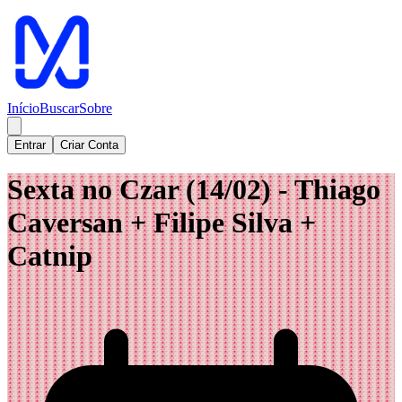
Início
Buscar
Sobre
Entrar
Criar Conta
Sexta no Czar (14/02) - Thiago
Caversan + Filipe Silva +
Catnip