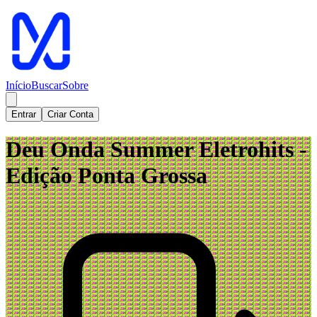
Início
Buscar
Sobre
Entrar
Criar Conta
Deu Onda Summer Eletrohits -
Edição Ponta Grossa