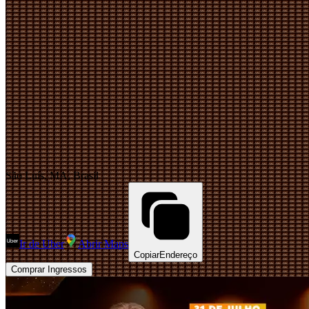
São Luís, MA, Brasil
Ir de Uber
Abrir Maps
Copiar
Endereço
Comprar Ingressos