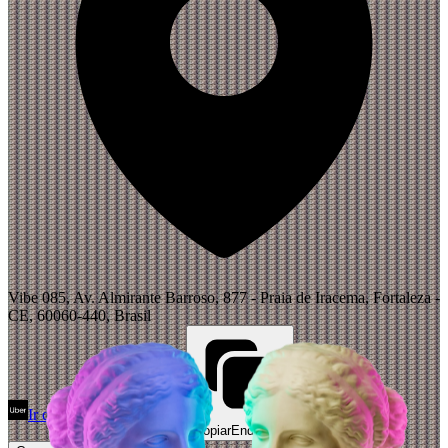
Vibe 085, Av. Almirante Barroso, 877 - Praia de Iracema, Fortaleza -
CE, 60060-440, Brasil
Ir de Uber
Abrir Maps
Copiar
Endereço