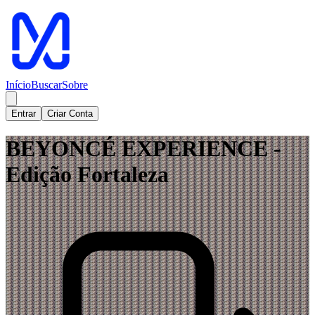
Início
Buscar
Sobre
Entrar
Criar Conta
BEYONCÉ EXPERIENCE -
Edição Fortaleza