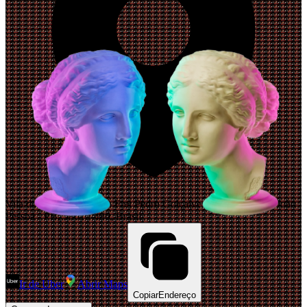
Vila do Porto, Praça São Frei Pedro Golçalves, 8 - Varadouro, João
Pessoa - PB, 58010-480, Brasil
Ir de Uber
Abrir Maps
Copiar
Endereço