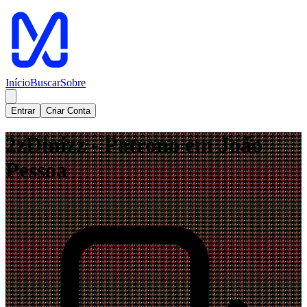
Início
Buscar
Sobre
Entrar
Criar Conta
2zDinizz - Patrono em João
Pessoa