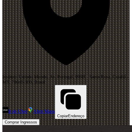
Instituto Unindo Mundo, Av. Portugal, 999B - Santa Rosa, Cuiabá -
MT, 78040-300, Brasil
Ir de Uber
Abrir Maps
Copiar
Endereço
Comprar Ingressos