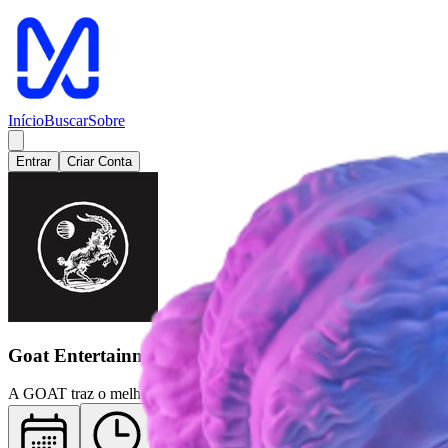
Meaple - Sua plataforma de eventos
Início
Buscar
Sobre
Entrar
Criar Conta
Goat Entertainment
A GOAT traz o melhor do Jazz, R&B, Soul, Hip Hop, Eletrônico e Exp