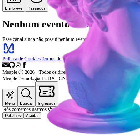
Em breve
Passados
Nenhum evento encontrado
Esse canal ainda não possui nenhum evento disponível
Política de Cookies
Termos de Uso
Política de Privacidade
Suporte
Meaple Ⓒ
2026
- Todos os direitos reservados
Meaple Tecnologia LTDA - CNPJ: 52.232.567/0001-97
Rua Mauá, 110
Menu
Buscar
Ingressos
Nós
comemos
usamos 🍪 para melhorar sua experiência.
Detalhes
Aceitar