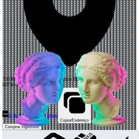
730 Rua Marechal José Bernardino Bormann, Curitiba, Paraná
80730-350, Brazil
Ir de Uber
Abrir Maps
Copiar
Endereço
Comprar Ingressos