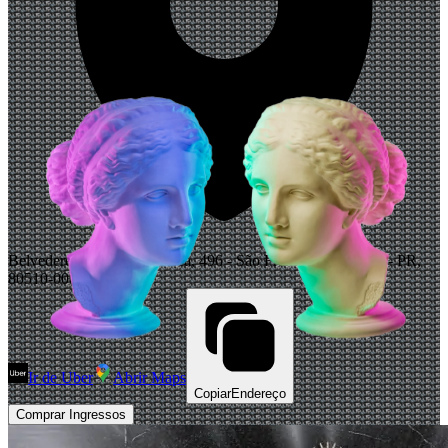
Belvedere, R. Inácio Lustosa, 496 - São Francisco, Curitiba - PR,
80510-000, Brasil
Ir de Uber
Abrir Maps
Copiar
Endereço
Comprar Ingressos