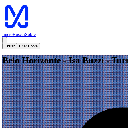
Início
Buscar
Sobre
Entrar
Criar Conta
Belo Horizonte - Isa Buzzi - Tu