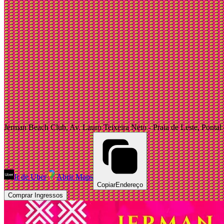
Jerman Beach Club, Av. Lauro Teixeira Neto - Praia de Leste, Pontal
Ir de Uber
Abrir Maps
Copiar
Endereço
Comprar Ingressos