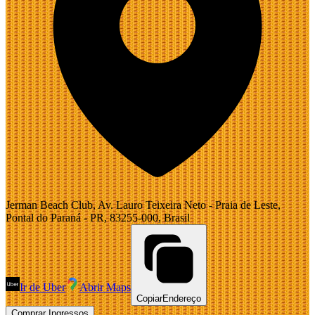
Jerman Beach Club, Av. Lauro Teixeira Neto - Praia de Leste,
Pontal do Paraná - PR, 83255-000, Brasil
Ir de Uber
Abrir Maps
Copiar
Endereço
Comprar Ingressos