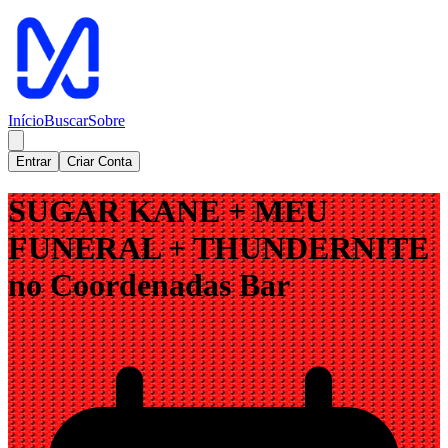
Início
Buscar
Sobre
Entrar
Criar Conta
SUGAR KANE + MEU
FUNERAL + THUNDERNITE
no Coordenadas Bar