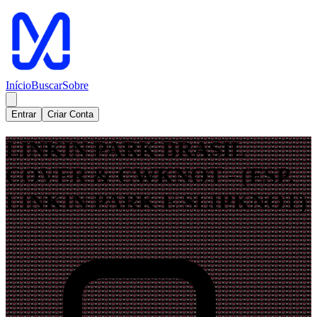
Início
Buscar
Sobre
Entrar
Criar Conta
LINKIN PARK BRASIL
COVER & CWKNOT - (ESP.
LINKIN PARK E SLIPKNOT)