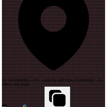
Av. das Rendeiras, 1046 - Lagoa da Conceição, Florianópolis - SC,
88062-400, Brasil