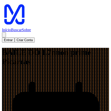
Início
Buscar
Sobre
Entrar
Criar Conta
BAILE DO L7nnon prime
Picarras