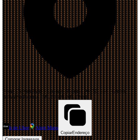
Prime Conveniência e Lounge - Piçarras, Av. 50, 104 - Centro,
Balneário Piçarras - SC, 88380-000, Brasil
Ir de Uber
Abrir Maps
Copiar
Endereço
Comprar Ingressos