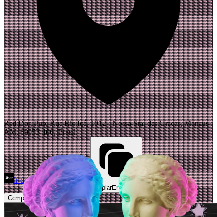
Red Dog Pub, Rua Rio Içá, 1012 - Nossa Sra. das Gracas, Manaus -
AM, 69053-100, Brasil
Ir de Uber
Abrir Maps
Copiar
Endereço
Comprar Ingressos