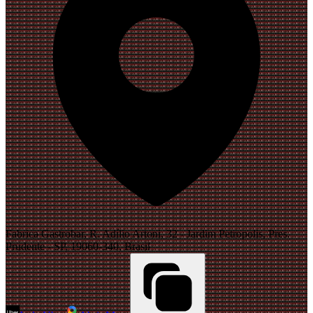
Fabrica Gastrobar, R. Adílio Artoni, 32 - Jardim Petropolis, Pres.
Prudente - SP, 19060-340, Brasil