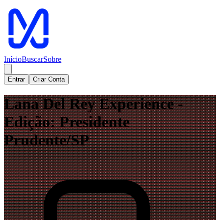
Início
Buscar
Sobre
Entrar
Criar Conta
Lana Del Rey Experience -
Edição: Presidente
Prudente/SP