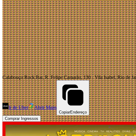
Calabouço Rock Bar, R. Felipe Camarão, 130 - Vila Isabel, Rio de Ja
Ir de Uber
Abrir Maps
Copiar
Endereço
Comprar Ingressos