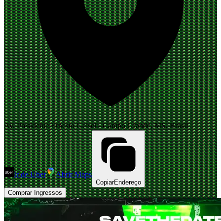
Av. Presidente Ernesto Geisel - Campo Grande, MS, Brasil
Ir de Uber
Abrir Maps
Copiar
Endereço
Comprar Ingressos