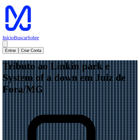
Início
Buscar
Sobre
Entrar
Criar Conta
Tributo ao Linkin park e
System of a down em Juiz de
Fora/MG