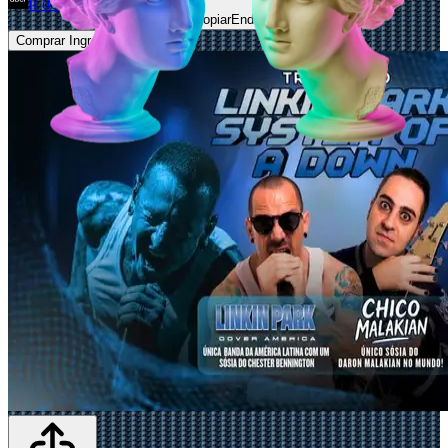
Ir de Uber
Abrir Maps
Copiar
Endereço
Comprar Ingressos