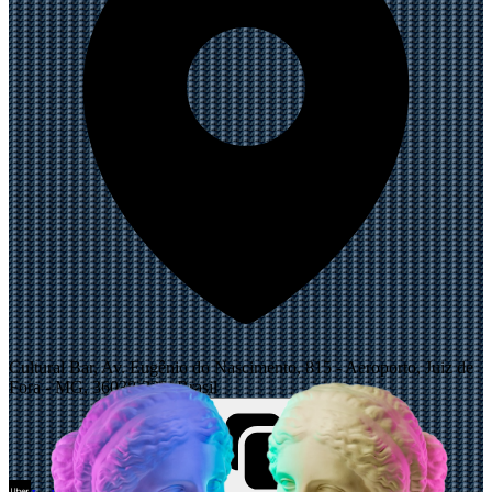
Cultural Bar, Av. Eugênio do Nascimento, 815 - Aeroporto, Juiz de
Fora - MG, 36038-330, Brasil