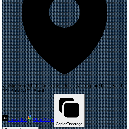
Whiskritório Pub, R. Énico Monteiro, 1851 - Capim Macio, Natal -
RN, 59082-170, Brasil
Ir de Uber
Abrir Maps
Copiar
Endereço