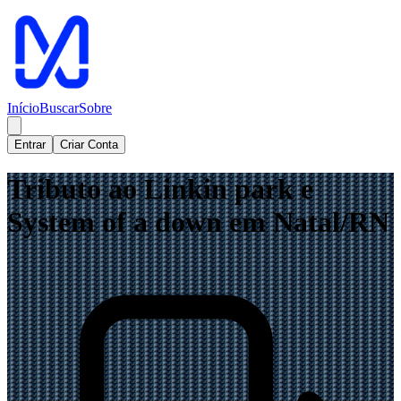
Início
Buscar
Sobre
Entrar
Criar Conta
Tributo ao Linkin park e
System of a down em Natal/RN