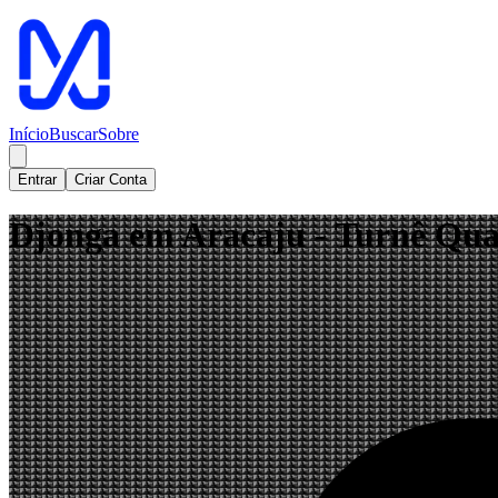
Início
Buscar
Sobre
Entrar
Criar Conta
Djonga em Aracaju - Turnê Qu