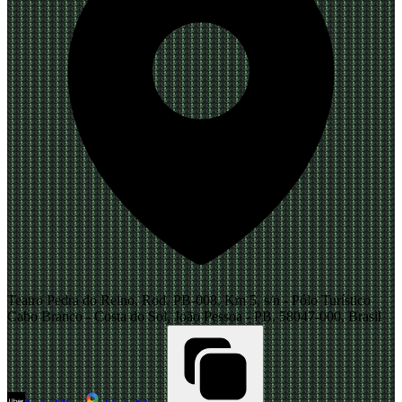
Teatro Pedra do Reino, Rod. PB-008, Km 5, s/n - Pólo Turístico
Cabo Branco - Costa do Sol, João Pessoa - PB, 58047-000, Brasil