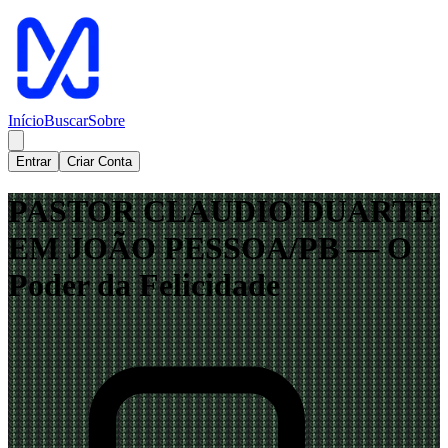
Início
Buscar
Sobre
Entrar
Criar Conta
PASTOR CLAUDIO DUARTE
EM JOÃO PESSOA/PB — O
Poder da Felicidade