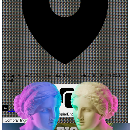
R. Cap. Salomão, 57 - Humaitá, Rio de Janeiro - RJ, 22271-040,
Brasil
Ir de Uber
Abrir Maps
Copiar
Endereço
Comprar Ingressos