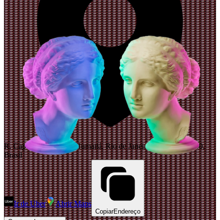
R. Cap. Salomão, 57 - Humaitá, Rio de Janeiro - RJ, 22271-040,
Brasil
Ir de Uber
Abrir Maps
Copiar
Endereço