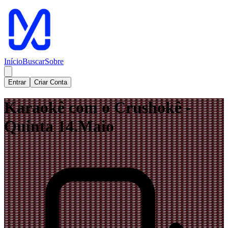
Início
Buscar
Sobre
Entrar
Criar Conta
Karaokê com o Crushokê -
Quinta 14.Maio