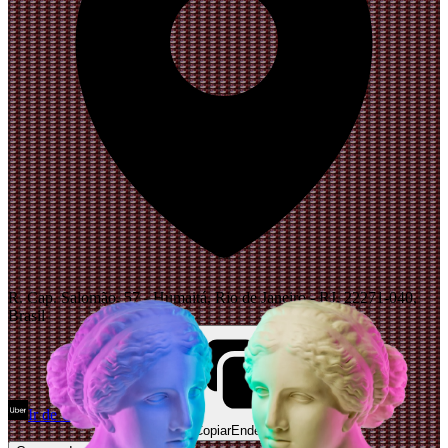
R. Cap. Salomão, 57 - Humaitá, Rio de Janeiro - RJ, 22271-040,
Brasil
Ir de Uber
Abrir Maps
Copiar
Endereço