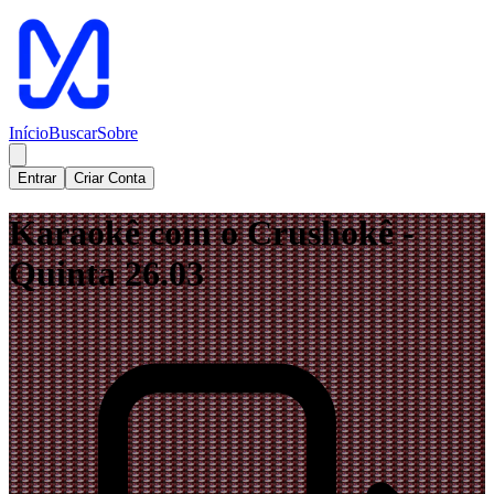
Início
Buscar
Sobre
Entrar
Criar Conta
Karaokê com o Crushokê -
Quinta 26.03