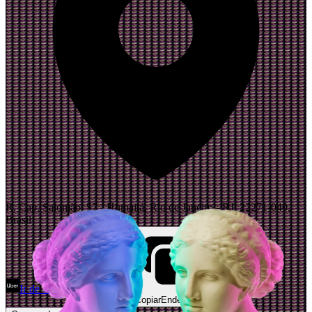
R. Cap. Salomão, 57 - Humaitá, Rio de Janeiro - RJ, 22271-040,
Brasil
Ir de Uber
Abrir Maps
Copiar
Endereço