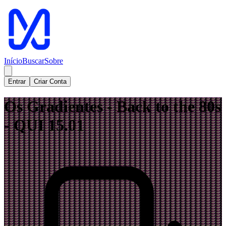
Início
Buscar
Sobre
Entrar
Criar Conta
Os Gradientes - Back to the 80s
- QUI 15.01