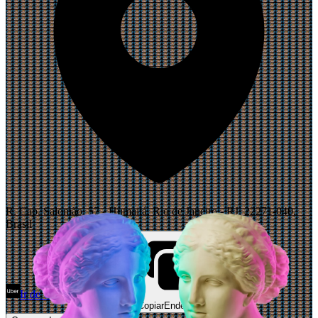
R. Cap. Salomão, 57 - Humaitá, Rio de Janeiro - RJ, 22271-040,
Brasil
Ir de Uber
Abrir Maps
Copiar
Endereço