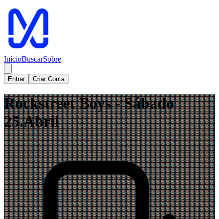
Início
Buscar
Sobre
Entrar
Criar Conta
Rockstreet Boys - Sábado
25.Abril