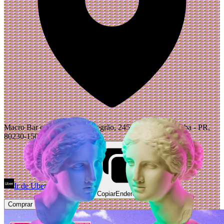
Macro Bar e Pista, R. João Negrão, 2450 - Centro, Curitiba - PR,
80230-150, Brasil
Ir de Uber
Abrir Maps
Copiar
Endereço
Comprar Ingressos