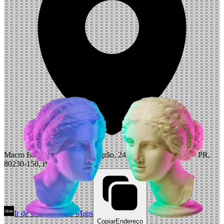
Macro Bar e Pista, R. João Negrão, 2450 - Centro, Curitiba - PR,
80230-150, Brazil
Ir de Uber
Abrir Maps
Copiar
Endereço