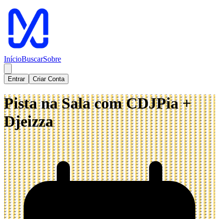
Início
Buscar
Sobre
Entrar
Criar Conta
Pista na Sala com CDJPia +
Djeizza