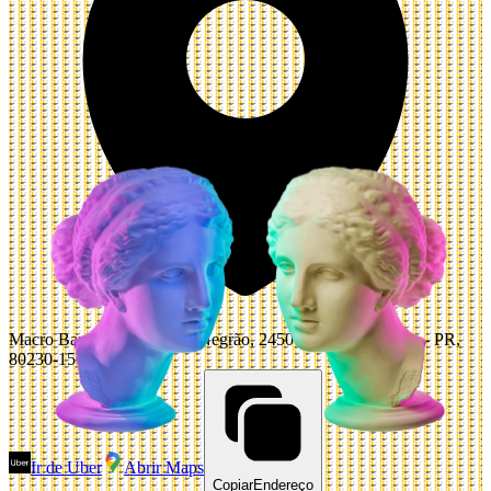
Macro Bar e Pista, R. João Negrão, 2450 - Centro, Curitiba - PR,
80230-150, Brazil
Ir de Uber
Abrir Maps
Copiar
Endereço