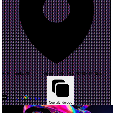
R. Riachuelo, 20 - Lapa, Rio de Janeiro - RJ, 20230-014, Brasil
Ir de Uber
Abrir Maps
Copiar
Endereço