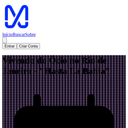
Início
Buscar
Sobre
Entrar
Criar Conta
Vivendo do Ócio no Rio de
Janeiro - "Hasta La Bahia"