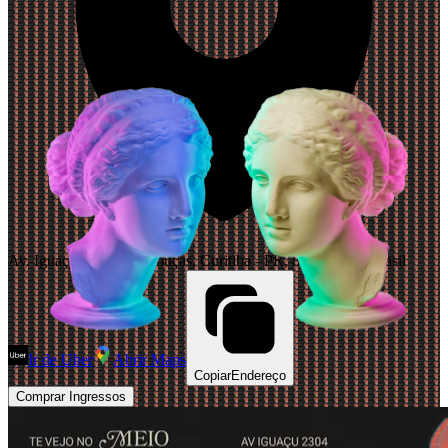
Av. Iguaçu, 2304 - Rebouças, Curitiba - PR, 80240-031, Brasil
Ir de Uber
Abrir Maps
Copiar
Endereço
Comprar Ingressos