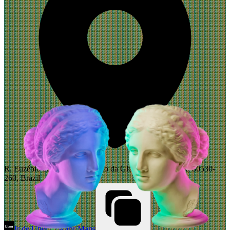
R. Euzébio da Motta, 400 - Alto da Glória, Curitiba - PR, 80530-
260, Brazil
Ir de Uber
Abrir Maps