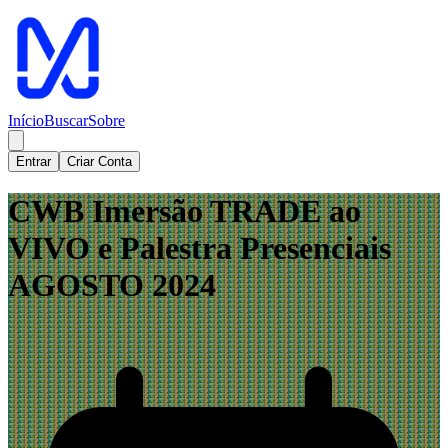
Início
Buscar
Sobre
Entrar
Criar Conta
CWB Imersão TRADE ao
VIVO e Palestra Presenciais
AGOSTO 2024