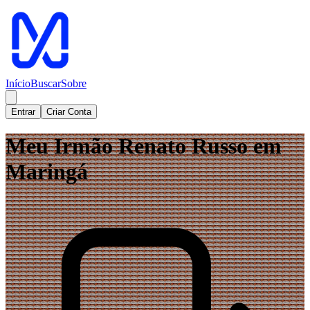
Início
Buscar
Sobre
Entrar
Criar Conta
Meu Irmão Renato Russo em
Maringá