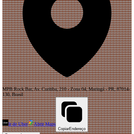
MPB Rock Bar, Av. Curitiba, 210 - Zona 04, Maringá - PR, 87014-
130, Brasil
Ir de Uber
Abrir Maps
Copiar
Endereço