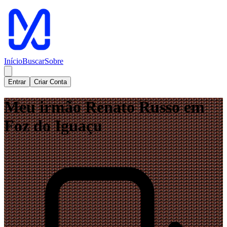
Início
Buscar
Sobre
Entrar
Criar Conta
Meu irmão Renato Russo em
Foz do Iguaçu