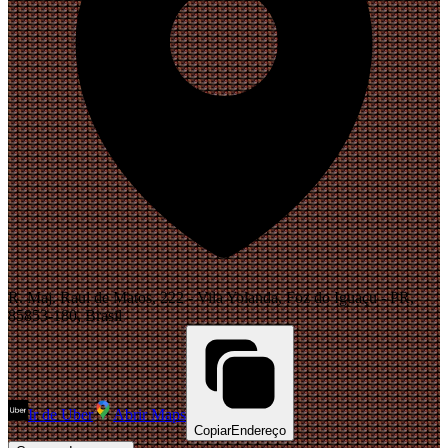
R. Maj. Raul de Matos, 222 - Vila Yolanda, Foz do Iguaçu - PR,
85853-180, Brasil
Ir de Uber
Abrir Maps
Copiar
Endereço