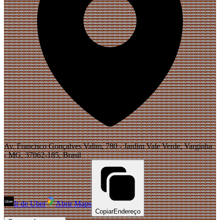
Av. Francisco Gonçalves Valim, 780 - Jardim Vale Verde, Varginha
- MG, 37062-185, Brasil
Ir de Uber
Abrir Maps
Copiar
Endereço