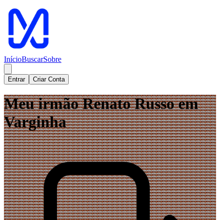
Início
Buscar
Sobre
Entrar
Criar Conta
Meu irmão Renato Russo em
Varginha