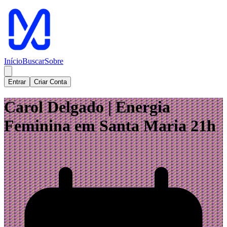
Início
Buscar
Sobre
Entrar
Criar Conta
Carol Delgado | Energia
Feminina em Santa Maria 21h