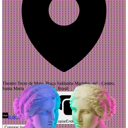
Theatro Treze de Maio, Praça Saldanha Marinho, snº - Centro,
Santa Maria - RS, 97050-001, Brasil
Ir de Uber
Abrir Maps
Copiar
Endereço
Comprar Ingressos